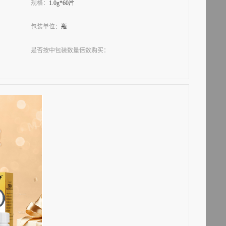
规格：
1.0g*60片
包装单位：
瓶
是否按中包装数量倍数购买：