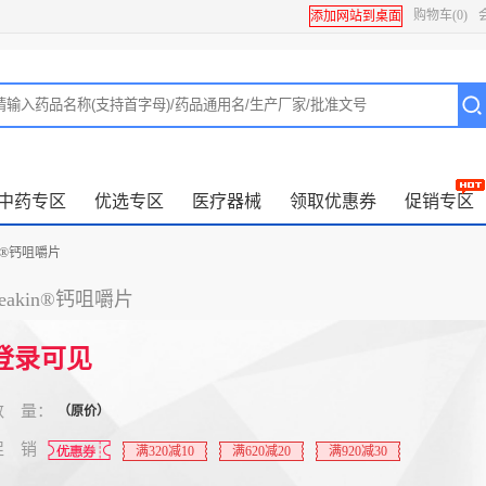
购物车
(0)
添加网站到桌面
中药专区
优选专区
医疗器械
领取优惠券
促销专区
kin®钙咀嚼片
peakin®钙咀嚼片
登录可见
数 量：
（原价）
促 销
满320减10
满620减20
满920减30