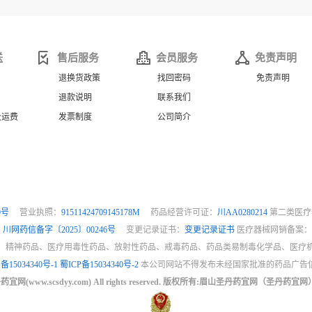
送
售后服务
会员服务
免责声明
退换货政策
找回密码
免责声明
退款说明
联系我们
及运费
发票制度
公司简介
0号
营业执照：
91511424709145178M
药品经营许可证：
川AA0280214
第二类医疗
：
川网药信备字〔2025〕00246号
变更记录证书：
变更记录证书
医疗器械网销备案
、精神药品、医疗用毒性药品、放射性药品、戒毒药品、药品类易制毒化学品、医疗
备15034340号-1
蜀ICP备15034340号-2
本公司网站不得发布未经国家批准的药品广告
 圣丹药宜网(www.scsdyy.com) All rights reserved. 版权所有:眉山圣丹药宜网（圣丹药宜网）