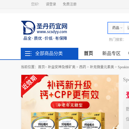
您好!
请登录
免费注册
药品
热门搜索：
全部商品分类
首页
新品专区
当前位置：
首页
>
补益安神及维矿类
>
西药
>
补充微量元素类
>
Spea
S