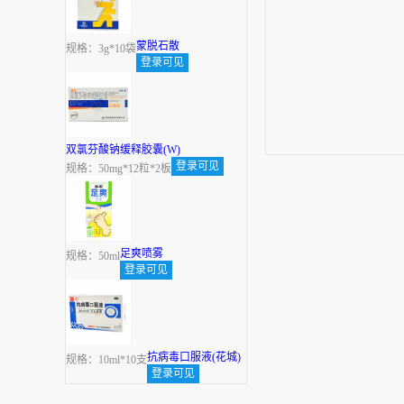
蒙脱石散
规格：3g*10袋
登录可见
双氯芬酸钠缓释胶囊(W)
登录可见
规格：50mg*12粒*2板
足爽喷雾
规格：50ml
登录可见
抗病毒口服液(花城)
规格：10ml*10支
登录可见