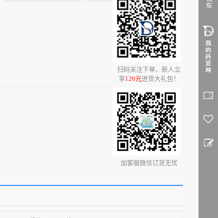
0
扫码关注下单，新人立
享
120元
进货大礼包！
加客服微信订货无忧