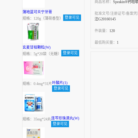
商品名称：
Speakin®钙咀
蒲地蓝可炎宁牙膏
批准文号/注册证号/备案
登录可见
规格：120g（薄荷香型）
注G20160145
件装量：
120
最低购买量：
1
玄麦甘桔颗粒(W)
登录可见
规格：5g*20袋（无糖）
叶酸片(1)
规格：0.4mg*31片
登录可见
连芩珍珠滴丸(W)
规格：35mg*24丸
登录可见