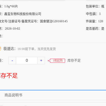
格：
1.0g*60片
包装单位：
瓶
家：
鑫玺生物科技股份有限公司
中包装：
1
准文号/注册证号/备案凭证号：
国食健注G20160145
件装量：
120
期：
2026-10-02
是否基药：
是
地：
极速达：
16:00前下单，当天优先发货
-
+
量：
库存不足
1瓶起购
库存不足
商品说明书