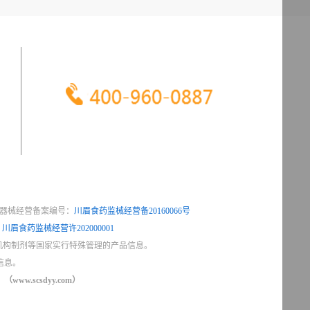
服 务 热 线
器械经营备案编号：
川眉食药监械经营备20160066号
：
川眉食药监械经营许202000001
机构制剂等国家实行特殊管理的产品信息。
信息。
（www.scsdyy.com）