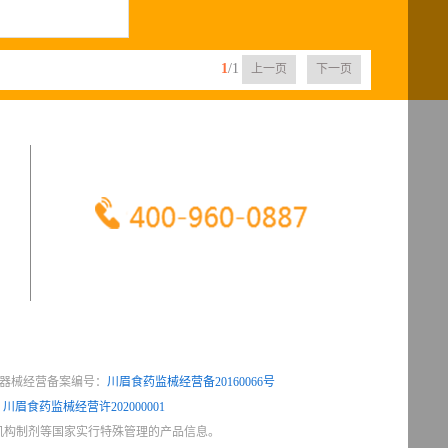
1
/1
上一页
下一页
服 务 热 线
器械经营备案编号：
川眉食药监械经营备20160066号
：
川眉食药监械经营许202000001
机构制剂等国家实行特殊管理的产品信息。