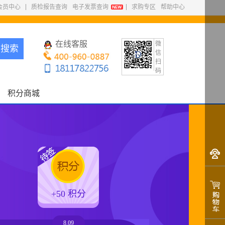
会员中心
质检报告查询
电子发票查询
求购专区
帮助中心
在线客服
微
搜索
信
扫
码
积分商城
+50 积分
0
8.09