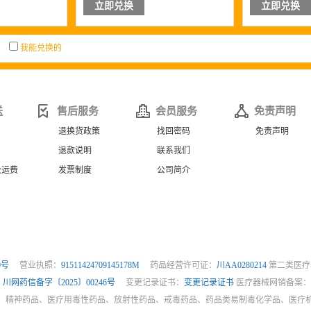
立即兑换
立即兑换
我能兑换的
送
售后服务
会员服务
免责声明
退换货政策
找回密码
免责声明
退款说明
联系我们
及运费
发票制度
公司简介
0号
营业执照：
91511424709145178M
药品经营许可证：
川AA0280214
第二类医疗
：
川网药信备字〔2025〕00246号
变更记录证书：
变更记录证书
医疗器械网销备案
、精神药品、医疗用毒性药品、放射性药品、戒毒药品、药品类易制毒化学品、医疗